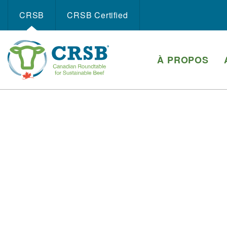
CRSB
CRSB Certiﬁed
À PROPOS