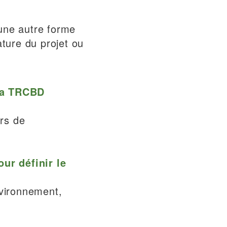
une autre forme
ature du projet ou
 la TRCBD
urs de
ur définir le
nvironnement,