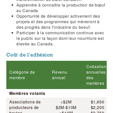
Apprendre à connaître la production de bœuf
au Canada
Opportunité de développer activement des
projets et des programmes qui mèneront à
des progrès dans l'industrie du boeuf.
Participer à la communication continue avec
le public sur la façon dont leur nourriture est
élevée au Canada.
Coût de l'adhésion
Cotisations
Catégorie de
Revenu
annuelles
membre
annuel
des
membres
Membres votants
Associations de
<$2M
$1,650
producteurs de
$2M-$10M
$2,200
bovins
>$10M
$2,750